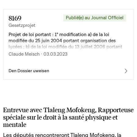
8169
Publié(e) au Journal Officiel
Gesetzprojet
Projet de loi portant : 1° modification a) de la loi
modifiée du 25 juin 2004 portant organisation des
lycées ; b) de la loi modifiée du 13 juillet 2006 portant
organisation du Centre psychosocial et
Claude Meisch · 03.03.2023
d'accompagnement scolaires ; c) de la loi modifiée du 6
février 2009 portant organisation de l'enseignement
fondamental ; d) de la loi du 20 juillet 2018 portant
Den Dossier uweisen
création de Centres de compétences en psycho-
pédagogie spécialisée en faveur de l'inclusion scolaire ;
2° abrogation de la loi modifiée du 15 juillet 2011 visant
l'accès aux qualifications scolaires et professionnelles
des élèves à besoins éducatifs particuliers
Entrevue avec Tlaleng Mofokeng, Rapporteuse
spéciale sur le droit à la santé physique et
mentale
Les députés rencontreront Tlaleng Mofokeng, la