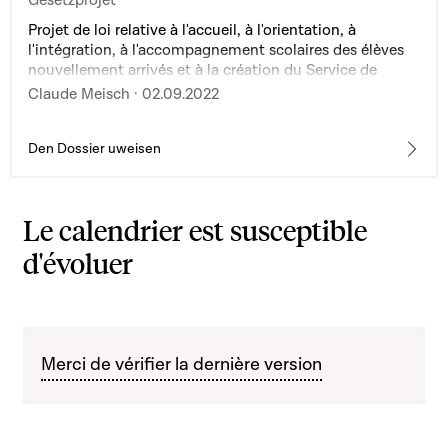
Projet de loi relative à l'accueil, à l'orientation, à
l'intégration, à l'accompagnement scolaires des élèves
nouvellement arrivés et à la création du Service de
l'intégration et de l'accueil scolaires et modifiant : 1° la
Claude Meisch · 02.09.2022
loi modifiée du 25 juin 2004 portant organisation des
lycées ; 2° la loi modifiée du 6 février 2009 portant
organisation de l'enseignement fondamental
Den Dossier uweisen
Le calendrier est susceptible
d'évoluer
Merci de vérifier la dernière version