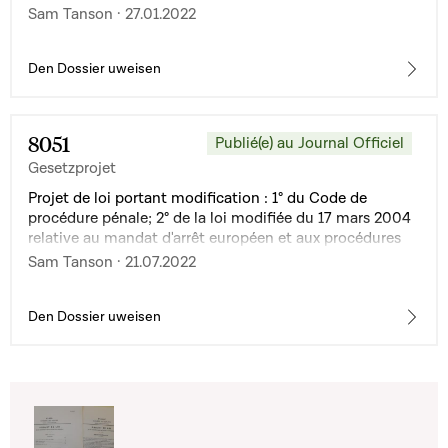
annuels des entreprises ; 2° la loi modifiée du 13 janvier
Sam Tanson · 27.01.2022
2019 instituant un Registre des bénéficiaires effectifs
Den Dossier uweisen
8051
Publié(e) au Journal Officiel
Gesetzprojet
Projet de loi portant modification : 1° du Code de
procédure pénale; 2° de la loi modifiée du 17 mars 2004
relative au mandat d'arrêt européen et aux procédures
de remise entre Etats membres de l'Union européenne
Sam Tanson · 21.07.2022
Den Dossier uweisen