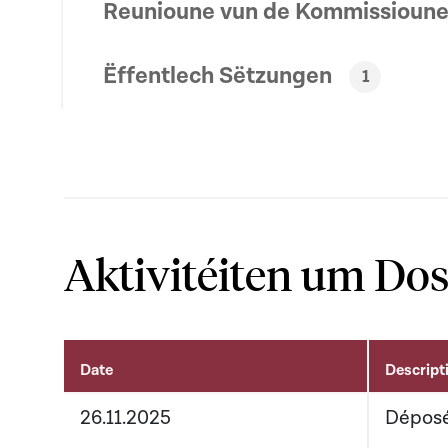
Reunioune vun de Kommissioun
Ëffentlech Sëtzungen
1
Aktivitéiten um Dos
Date
Descript
Aktivitéiten um Dossier
26.11.2025
Dépos