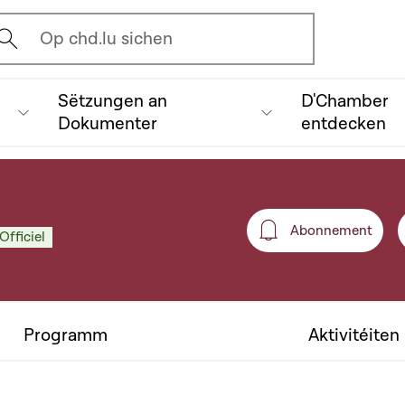
vrir l'écran de recherche
Op chd.lu sichen
Sëtzungen an
D'Chamber
Dokumenter
entdecken
Abonnement
Officiel
Abonneme
Programm
Aktivitéiten