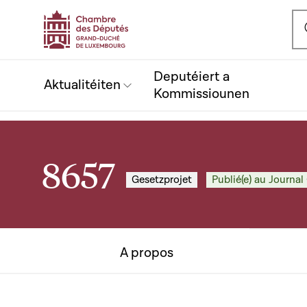
Ou
Deputéiert a
Aktualitéiten
Kommissiounen
8657
Gesetzprojet
Publié(e) au Journal 
A propos