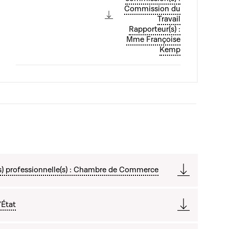
Commission du
Travail
Rapporteur(s) :
Mme Françoise
Kemp
s) professionnelle(s) : Chambre de Commerce
'État