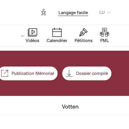
Options d'accessibilité
LU
Langage facile
Vidéos
Calendrier
Pétitions
PML
Publication Mémorial
Dossier compilé
nt
Votten