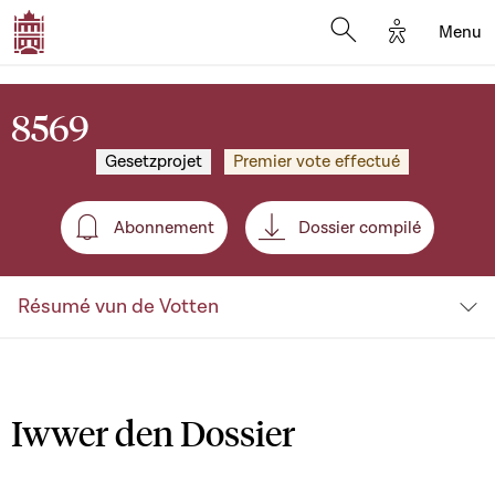
Options d'a
Menu
Open search moda
8569
Gesetzprojet
Premier vote effectué
Abonnement
Dossier compilé
Abonnement
Résumé vun de Votten
Iwwer den Dossier