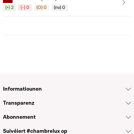
(+) 2
(-) 0
(O) 0
(nv) 0
Informatiounen
Transparenz
Abonnement
Suivéiert #chambrelux op