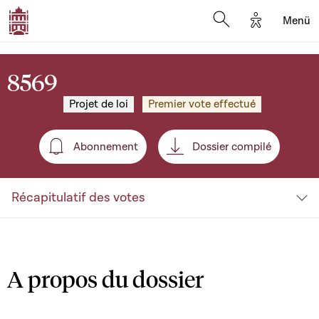
Options d'a
Menü
Open search moda
8569
Projet de loi
Premier vote effectué
Abonnement
Dossier compilé
Abonnement
Récapitulatif des votes
A propos du dossier