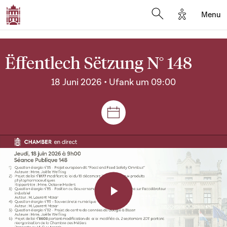
Options d'a
Menu
Open search moda
Ëffentlech Sëtzung N° 148
18 Juni 2026 • Ufank um 09:00
Sëtzungen a Reuniounen
Play
Video