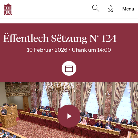
Options d'a
Menu
Open search moda
Ëffentlech Sëtzung N° 124
10 Februar 2026 • Ufank um 14:00
Sëtzungen a Reuniounen
Play
Video