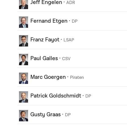
Jeff Engelen
·
ADR
Fernand Etgen
·
DP
Franz Fayot
·
LSAP
Paul Galles
·
CSV
Marc Goergen
·
Piraten
Patrick Goldschmidt
·
DP
Gusty Graas
·
DP