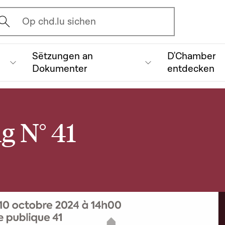
vrir l'écran de recherche
Op chd.lu sichen
Sëtzungen an
D'Chamber
Dokumenter
entdecken
g N° 41