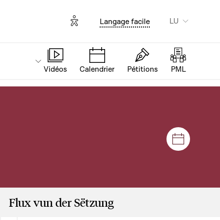
Options d'accessibilité
LU
Langage facile
Vidéos
Calendrier
Pétitions
PML
Sëtzunge
Flux vun der Sëtzung