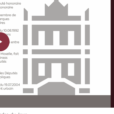
Play
Video