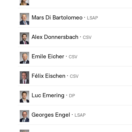
Mars Di Bartolomeo
·
LSAP
Alex Donnersbach
·
CSV
Emile Eicher
·
CSV
Félix Eischen
·
CSV
Luc Emering
·
DP
Georges Engel
·
LSAP