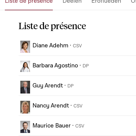
Liste de présence
Deelen
Eroflueden
O
Liste de présence
Diane Adehm
·
CSV
Barbara Agostino
·
DP
Guy Arendt
·
DP
Nancy Arendt
·
CSV
Maurice Bauer
·
CSV