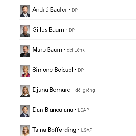
André Bauler
·
DP
Gilles Baum
·
DP
Marc Baum
·
déi Lénk
Simone Beissel
·
DP
Djuna Bernard
·
déi gréng
Dan Biancalana
·
LSAP
Taina Bofferding
·
LSAP