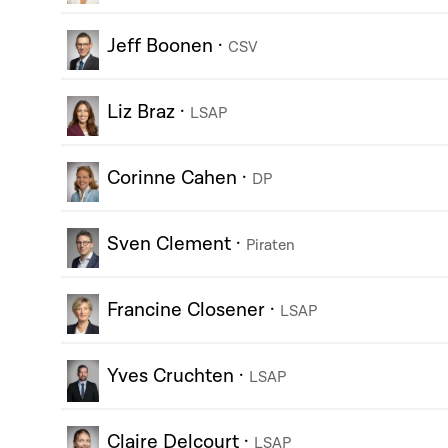
Jeff Boonen
·
CSV
Liz Braz
·
LSAP
Corinne Cahen
·
DP
Sven Clement
·
Piraten
Francine Closener
·
LSAP
Yves Cruchten
·
LSAP
Claire Delcourt
·
LSAP