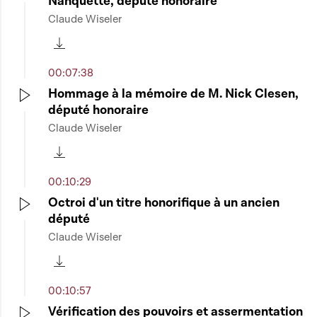
Nanquette, député honoraire
Play
Claude Wiseler
Télécharger cette séquence
00:07:38
Hommage à la mémoire de M. Nick Clesen,
député honoraire
Play
Claude Wiseler
Télécharger cette séquence
00:10:29
Octroi d'un titre honorifique à un ancien
député
Play
Claude Wiseler
Télécharger cette séquence
00:10:57
Vérification des pouvoirs et assermentation