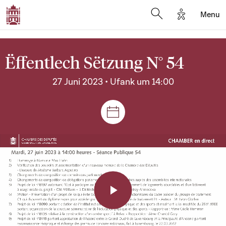
Options d'a
Menu
Open search moda
Ëffentlech Sëtzung N° 54
27 Juni 2023 • Ufank um 14:00
Sëtzungen a Reuniounen
Play
Video