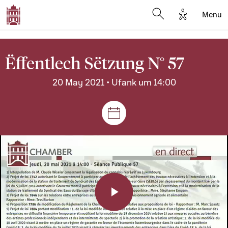
Options d'a
Menu
Open search moda
Ëffentlech Sëtzung N° 57
20 May 2021 • Ufank um 14:00
Sëtzungen a Reuniounen
Play
Video