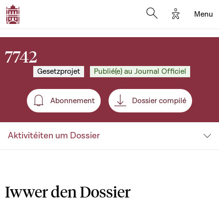
Options d'a
Menu
Open search moda
7742
Gesetzprojet
Publié(e) au Journal Officiel
Abonnement
Dossier compilé
Abonnement
Aktivitéiten um Dossier
Iwwer den Dossier