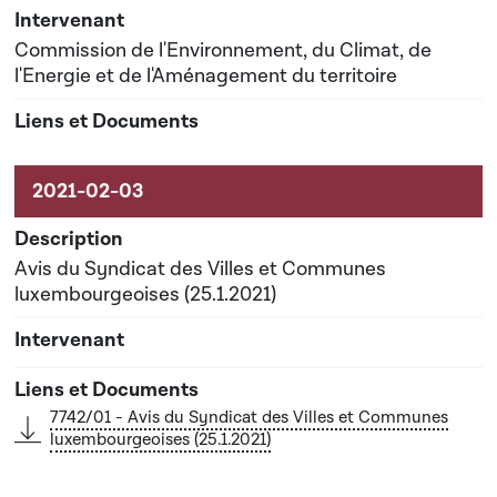
Date prévisionnelle du rapport de commission : 10-
05-2021
Commission de l'Environnement, du Climat, de
l'Energie et de l'Aménagement du territoire
Avis du Syndicat des Villes et Communes
luxembourgeoises (25.1.2021)
7742/01 - Avis du Syndicat des Villes et Communes
luxembourgeoises (25.1.2021)