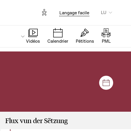
Options d'accessibilité
LU
Langage facile
Vidéos
Calendrier
Pétitions
PML
Sëtzunge
Flux vun der Sëtzung