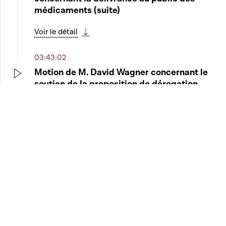
médicaments (suite)
Voir le détail
Télécharger cette séquence
03:43:02
Motion de M. David Wagner concernant le
soutien de la proposition de dérogation
Play
temporaire introduite par l'Inde et l'Afrique
du Sud à l'Organisation mondiale du
commerce en matière de propriété
intellectuelle
Voir le détail
Télécharger cette séquence
03:46:08
Clôture de la séance publique
Play
Télécharger cette séquence