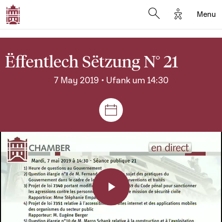
Options d'a
Menu
Open search moda
Ëffentlech Sëtzung N° 21
7 May 2019 • Ufank um 14:30
Sëtzungen a Reuniounen
Play
Video