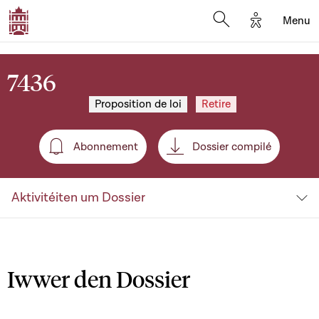
Options d'a
Menu
Open search moda
7436
Proposition de loi
Retire
Abonnement
Dossier compilé
Abonnement
Aktivitéiten um Dossier
Iwwer den Dossier