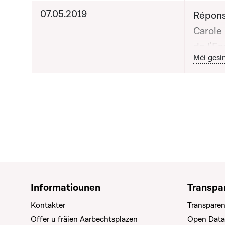
07.05.2019
Répons
Carole
de l'E
Bou
Méi gesi
et du 
durabl
Turmes,
apporté
publiq
Informatiounen
Transpa
Kontakter
Transparen
Offer u fräien Aarbechtsplazen
Open Data