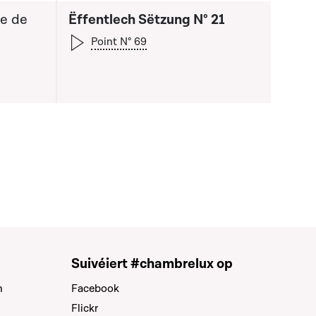
re de
Ëffentlech Sëtzung N° 21
Point N° 69
a liste qui précède
Suivéiert #chambrelux op
n
Facebook
Flickr