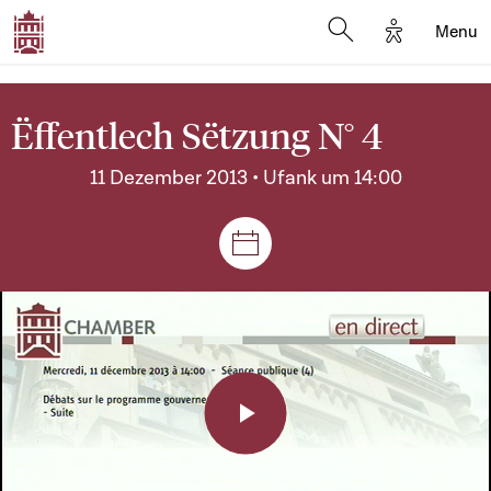
Options d'a
Menu
Open search moda
Ëffentlech Sëtzung N° 4
11 Dezember 2013 • Ufank um 14:00
Sëtzungen a Reuniounen
Play
Video