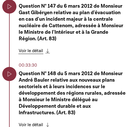
Voir le détail
Question N° 147 du 6 mars 2012 de Monsieur
Télécharger cette séquence
Gast Gibéryen relative au plan d'évacuation
Play
en cas d'un incident majeur à la centrale
01:30:45
nucléaire de Cattenom, adressée à Monsieur
6308 - Projet de loi modifiant 1. la loi
le Ministre de l'Intérieur et à la Grande
modifiée du 19 décembre 2008 portant
Play
Région. (Art. 83)
réforme de la formation professionnelle et 2.
le Code du Travail - Rapporteur : Monsieur
Voir le détail
Ben Fayot
Télécharger cette séquence
00:33:30
Voir le détail
Télécharger cette séquence
Question N° 148 du 5 mars 2012 de Monsieur
André Bauler relative aux nouveaux plans
01:57:02
Play
sectoriels et à leurs incidences sur le
Heure d'actualité du groupe déi gréng sur la
développement des régions rurales, adressée
problématique des drogues à l'école
Play
à Monsieur le Ministre délégué au
Développement durable et aux
Voir le détail
Télécharger cette séquence
Infrastructures. (Art. 83)
02:49:44
Voir le détail