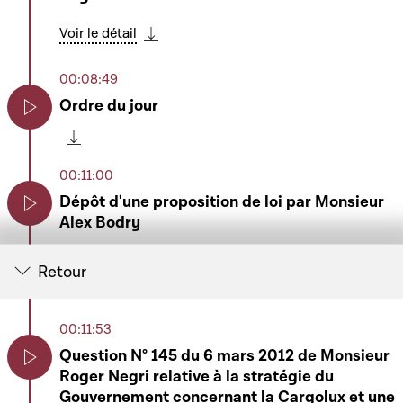
Voir le détail
Télécharger cette séquence
00:08:49
Ordre du jour
Play
Télécharger cette séquence
00:11:00
Dépôt d'une proposition de loi par Monsieur
Alex Bodry
Play
Voir le détail
Retour
Télécharger cette séquence
00:11:37
00:11:53
Heure de questions au Gouvernement
Question N° 145 du 6 mars 2012 de Monsieur
Play
Voir le détail
Roger Negri relative à la stratégie du
Play
Télécharger cette séquence
Gouvernement concernant la Cargolux et une