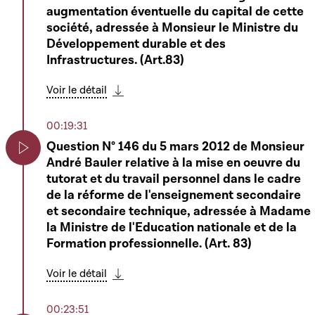
augmentation éventuelle du capital de cette
01:06:55
société, adressée à Monsieur le Ministre du
Résolution de Mme Viviane Loschetter
Développement durable et des
relative à l'organisation d'un débat
Play
Infrastructures. (Art.83)
d'orientation avec rapport sur le sujet d'une
meilleure représentation équilibrée des
Voir le détail
femmes et des hommes au sein de conseils
Télécharger cette séquence
d'administration d'établissements publics et
00:19:31
des institutions du monde économique,
culturel, social et sportif
Question N° 146 du 5 mars 2012 de Monsieur
André Bauler relative à la mise en oeuvre du
Play
Voir le détail
tutorat et du travail personnel dans le cadre
Télécharger cette séquence
de la réforme de l'enseignement secondaire
et secondaire technique, adressée à Madame
01:09:06
la Ministre de l'Education nationale et de la
6364 - Projet de loi modifiant la loi modifiée
Formation professionnelle. (Art. 83)
du 12 janvier 2004 portant création d'un
Play
établissement d'enseignement secondaire
Voir le détail
technique à Redange-sur-Attert -
Télécharger cette séquence
Rapporteur : Monsieur Fernand Diederich
00:23:51