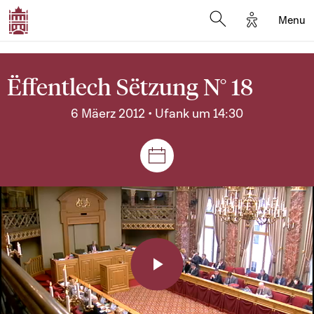
Options d'a
Menu
Open search moda
Ëffentlech Sëtzung N° 18
6 Mäerz 2012 • Ufank um 14:30
Sëtzungen a Reuniounen
Play
Video