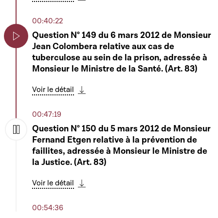
6318 - Projet de loi portant modification de la
Télécharger cette séquence
loi du 13 février 2007 relative aux fonds
00:40:22
Play
d'investissement spécialisés - Rapporteur :
Question N° 149 du 6 mars 2012 de Monsieur
Monsieur Gilles Roth
Jean Colombera relative aux cas de
Play
tuberculose au sein de la prison, adressée à
Voir le détail
Télécharger cette séquence
Monsieur le Ministre de la Santé. (Art. 83)
03:01:44
Voir le détail
6344 - Projet de loi - approuvant la
Télécharger cette séquence
participation du Grand-Duché de
00:47:19
Play
Luxembourg à la 16e reconstitution des
Question N° 150 du 5 mars 2012 de Monsieur
ressources de l'Association internationale de
Fernand Etgen relative à la prévention de
développement - portant modification de la
Play
faillites, adressée à Monsieur le Ministre de
loi du 22 décembre 2006 relative à la
la Justice. (Art. 83)
participation du Luxembourg à l'Initiative
d'allégement de la dette multilatérale (ci-
Voir le détail
après « IADM ») et à la 7e reconstitution des
Télécharger cette séquence
ressources du Fonds International de
00:54:36
Développement Agricole ajustant la