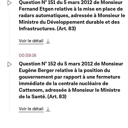
contribution du Grand-Duché de
Question N° 151 du 5 mars 2012 de Monsieur
Luxembourg à l'IADM - Rapporteur :
Fernand Etgen relative à la mise en place de
Play
Monsieur Michel Wolter
radars automatiques, adressée à Monsieur le
Ministre du Développement durable et des
Voir le détail
Infrastructures. (Art. 83)
Télécharger cette séquence
Voir le détail
03:09:03
Télécharger cette séquence
Heure d'actualité du groupe déi gréng sur les
00:59:16
décisions du Sommet de l'Union Européenne
Play
du 20 février par rapport à la crise de la
Question N° 152 du 5 mars 2012 de Monsieur
dette souveraine grecque
Eugène Berger relative à la position du
Play
gouvernement par rapport à une fermeture
Voir le détail
immédiate de la centrale nucléaire de
Télécharger cette séquence
Cattenom, adressée à Monsieur le Ministre
de la Santé. (Art. 83)
Voir le détail
Télécharger cette séquence