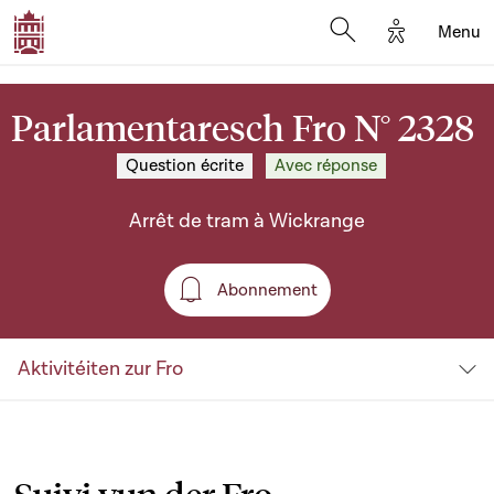
Options d'a
Menu
Open search moda
Parlamentaresch Fro N° 2328
Question écrite
Avec réponse
Arrêt de tram à Wickrange
Abonnement
Abonnement
Aktivitéiten zur Fro