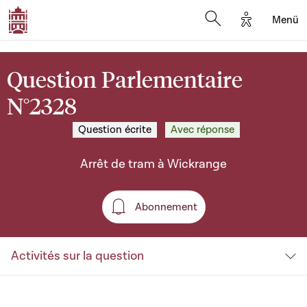
Options d'a
Menü
Open search moda
Question Parlementaire
N°2328
Question écrite
Avec réponse
Arrêt de tram à Wickrange
Abonnement
Abonnement
Activités sur la question