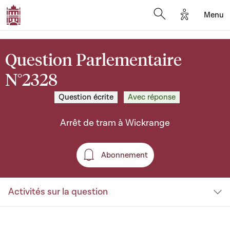
Options d'a
Menu
Open search moda
Question Parlementaire
N°2328
Question écrite
Avec réponse
Arrêt de tram à Wickrange
Abonnement
Abonnement
Activités sur la question