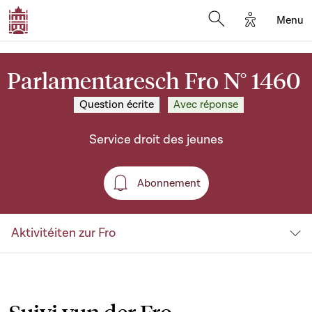
Options d'a
Menu
Open search moda
Parlamentaresch Fro N° 1460
Question écrite
Avec réponse
Service droit des jeunes
Abonnement
Abonnement
Aktivitéiten zur Fro