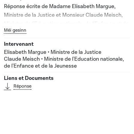
Réponse écrite de Madame Elisabeth Margue,
Ministre de la Justice et Monsieur Claude Meisch,
Ministre de l'Education nationale, de l'Enfance et de
Bouton graphique servant à afficher ou cacher tous les él
Méi gesinn
la Jeunesse
Elisabeth Margue • Ministre de la Justice
Claude Meisch • Ministre de l'Education nationale,
de l'Enfance et de la Jeunesse
Réponse