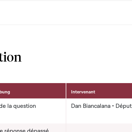
tion
ibung
Intervenant
de la question
Dan Biancalana • Dépu
de réponse dépassé