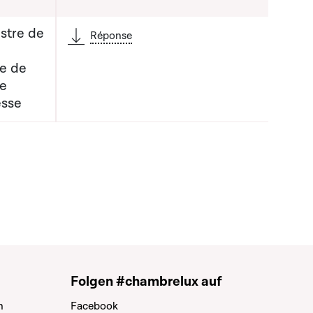
stre de
Réponse
re de
de
 la liste qui précède
esse
Folgen #chambrelux auf
n
Facebook