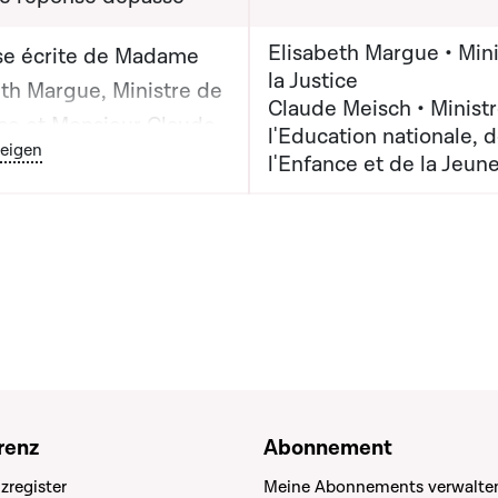
Elisabeth Margue • Mini
e écrite de Madame
la Justice
eth Margue, Ministre de
Claude Meisch • Minist
ice et Monsieur Claude
l'Education nationale, 
outon graphique servant à afficher ou cacher tous les éléments de
eigen
 Ministre de
l'Enfance et de la Jeun
tion nationale, de
ce et de la Jeunesse
renz
Abonnement
zregister
Meine Abonnements verwalte