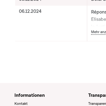
06.12.2024
Répons
Elisab
la Just
B
Mehr anz
Meisch,
l'Educa
l'Enfan
Informationen
Transpa
Kontakt
Transparen