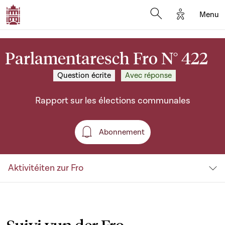
Options d'a
Menu
Open search moda
Parlamentaresch Fro N° 422
Question écrite
Avec réponse
Rapport sur les élections communales
Abonnement
Abonnement
Aktivitéiten zur Fro