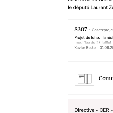
le député Laurent Ze
8307
Gesetzproje
Projet de loi sur la ré
modifiée du 23 juille
Protection nationale
Xavier Bettel · 01.09.
Commi
Directive « CER 