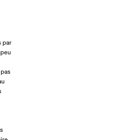
s par
à peu
 pas
au
s
s
ire,