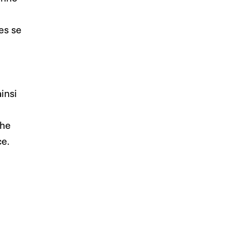
es se
insi
che
ce.