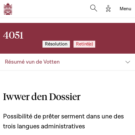
Options d'a
Menu
Open search moda
4051
Résolution
Retiré(e)
Résumé vun de Votten
Iwwer den Dossier
Possibilité de prêter serment dans une des
trois langues administratives