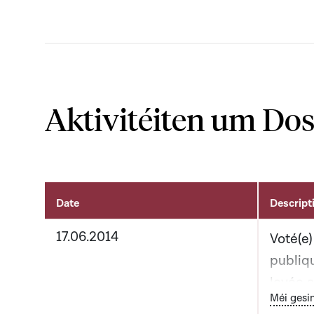
Aktivitéiten um Dos
Date
Descript
Aktivitéiten um Dossier
17.06.2014
Voté(e)
publiq
levée a
Bou
Méi gesi
groupe 