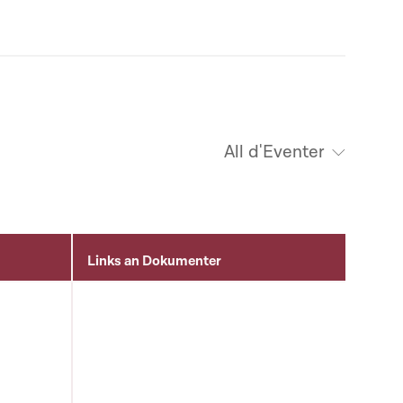
All d'Eventer
Links an Dokumenter
a liste qui précède