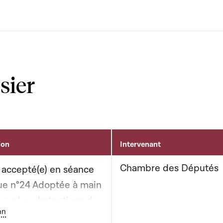
sier
ion
Intervenant
Chambre des Députés
 accepté(e) en séance
ue n°24 Adoptée à main
vec les abstentions du
ton graphique servant à afficher ou cacher tous les éléments de l
nn
politique CSV et de la