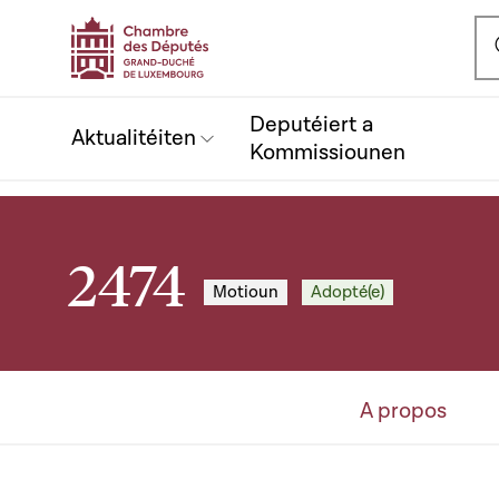
Ou
Deputéiert a
Aktualitéiten
Kommissiounen
2474
Motioun
Adopté(e)
A propos