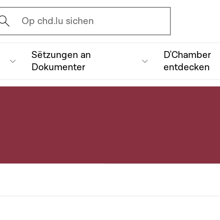
vrir l'écran de recherche
Op chd.lu sichen
Sëtzungen an
D'Chamber
Dokumenter
entdecken