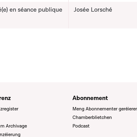
lité politique ADR
(e) en séance publique
Josée Lorsché
renz
Abonnement
zregister
Meng Abonnementer geréiere
Chamberblietchen
um Archivage
Podcast
anzéierung