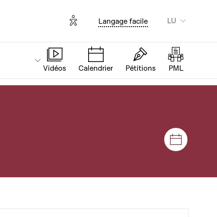
Options d'accessibilité
LU
Langage facile
Vidéos
Calendrier
Pétitions
PML
Sëtzunge