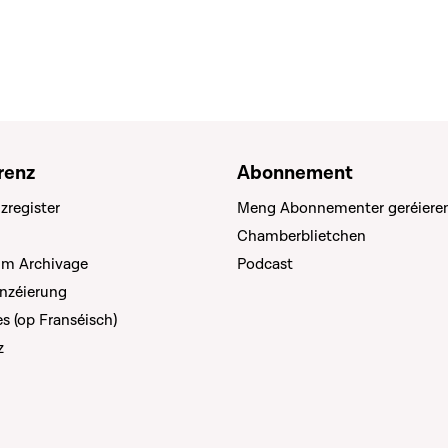
renz
Abonnement
zregister
Meng Abonnementer geréiere
Chamberblietchen
um Archivage
Podcast
anzéierung
s (op Franséisch)
z