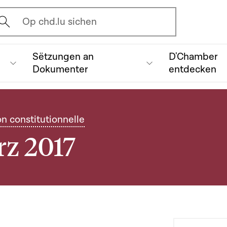
vrir l'écran de recherche
Op chd.lu sichen
Sëtzungen an
D'Chamber
Dokumenter
entdecken
on constitutionnelle
rz 2017