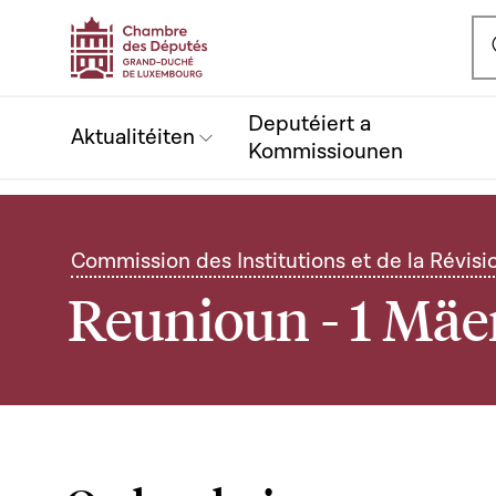
Ou
Deputéiert a
Aktualitéiten
Kommissiounen
Commission des Institutions et de la Révisi
Reunioun - 1 Mäe