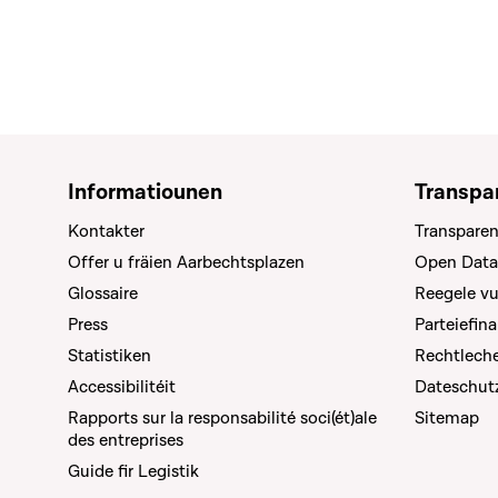
Informatiounen
Transpa
Kontakter
Transparen
Offer u fräien Aarbechtsplazen
Open Data
Glossaire
Reegele v
Press
Parteiefin
Statistiken
Rechtleche
Accessibilitéit
Dateschut
Rapports sur la responsabilité soci(ét)ale
Sitemap
des entreprises
Guide fir Legistik