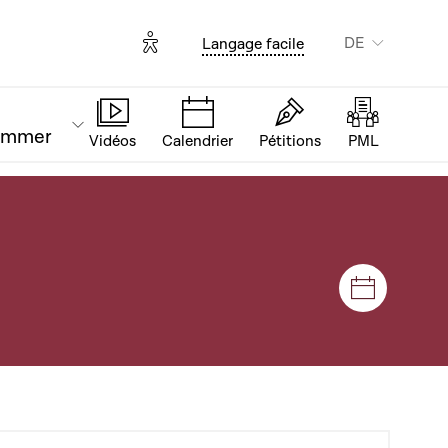
Options d'accessibilité
DE
Langage facile
ammer
Vidéos
Calendrier
Pétitions
PML
Plenar- u