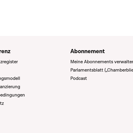
renz
Abonnement
zregister
Meine Abonnements verwalte
Parlamentsblatt („Chamberblie
ungsmodell
Podcast
nanzierung
bedingungen
tz