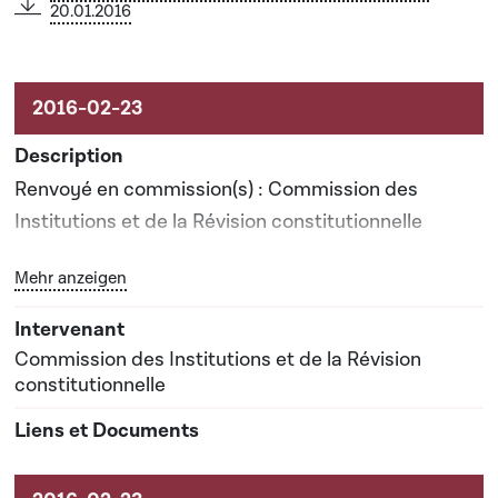
20.01.2016
Renvoyé en commission(s) : Commission des
Institutions et de la Révision constitutionnelle
Bouton graphique servant à afficher ou cacher tous les 
Mehr anzeigen
Date prévisionnelle du rapport de commission : 03-
05-2017
Commission des Institutions et de la Révision
constitutionnelle