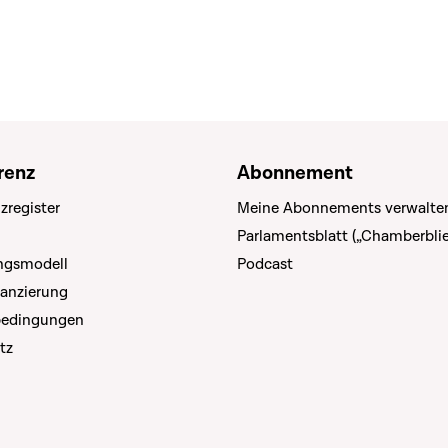
renz
Abonnement
zregister
Meine Abonnements verwalte
Parlamentsblatt („Chamberblie
ungsmodell
Podcast
nanzierung
bedingungen
tz