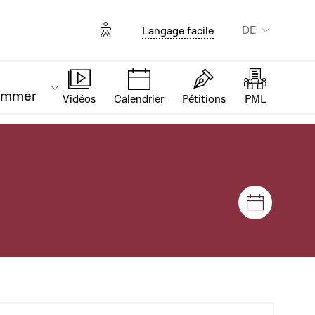
Options d'accessibilité
DE
Langage facile
ammer
Vidéos
Calendrier
Pétitions
PML
Plenar- u