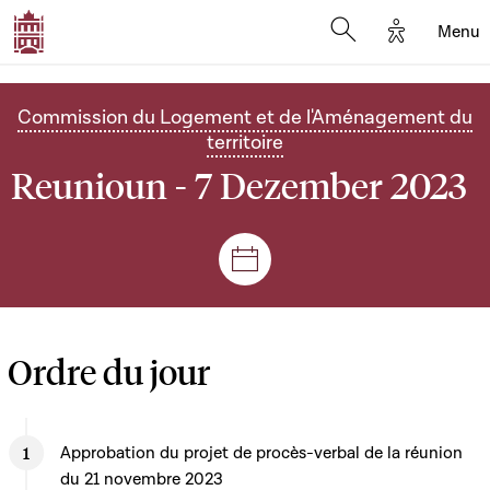
Options d'
Menu
Open search mod
Commission du Logement et de l'Aménagement du
territoire
Reunioun - 7 Dezember 2023
Sëtzungen a Reuniounen
Ordre du jour
Approbation du projet de procès-verbal de la réunion
du 21 novembre 2023