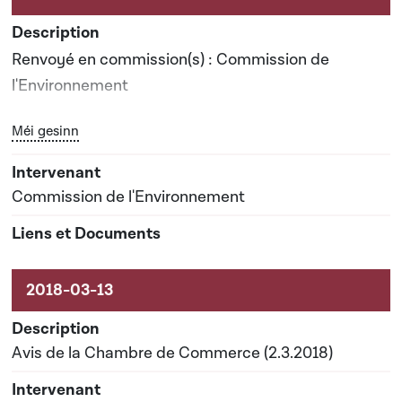
Renvoyé en commission(s) : Commission de
l'Environnement
Bouton graphique servant à afficher ou cacher tous les él
Méi gesinn
Date prévisionnelle du rapport de commission : 09-
05-2018
Commission de l'Environnement
Avis de la Chambre de Commerce (2.3.2018)