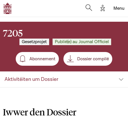
Options d'a
Menu
Open search moda
7205
Gesetzprojet
Publié(e) au Journal Officiel
Abonnement
Dossier compilé
Abonnement
Aktivitéiten um Dossier
Iwwer den Dossier