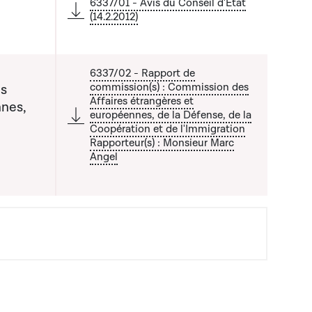
6337/01 - Avis du Conseil d'Etat
(14.2.2012)
6337/02 - Rapport de
commission(s) : Commission des
es
Affaires étrangères et
nnes,
européennes, de la Défense, de la
Coopération et de l'Immigration
a liste qui précède
Rapporteur(s) : Monsieur Marc
Angel