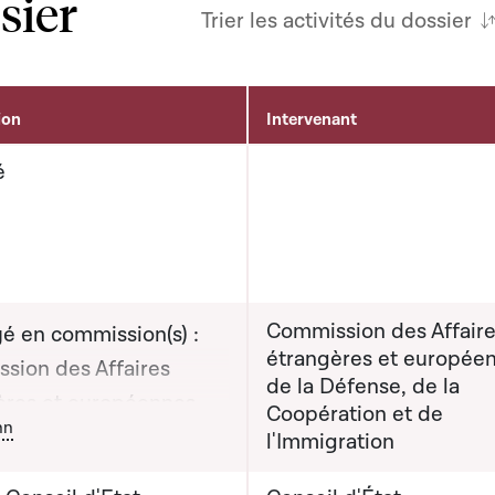
sier
Trier les activités du dossier
ion
Intervenant
é
Commission des Affair
é en commission(s) :
étrangères et europée
sion des Affaires
de la Défense, de la
ères et européennes,
Coopération et de
ton graphique servant à afficher ou cacher tous les éléments de l
nn
éfense, de la
l'Immigration
ation et de