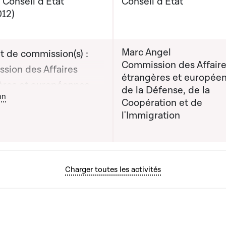
 Conseil d'Etat
Conseil d'État
ration
012)
évisionnelle du rapport
mission : 05-03-2012
Marc Angel
t de commission(s) :
Commission des Affair
sion des Affaires
étrangères et europée
ères et européennes,
de la Défense, de la
ton graphique servant à afficher ou cacher tous les éléments de l
nn
éfense, de la
Coopération et de
l'Immigration
ation et de
ration
teur(s) : Monsieur Marc
Charger toutes les activités