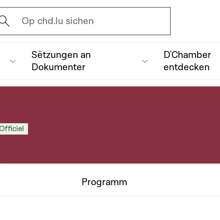
vrir l'écran de recherche
Op chd.lu sichen
Sëtzungen an
D'Chamber
Dokumenter
entdecken
Officiel
Programm