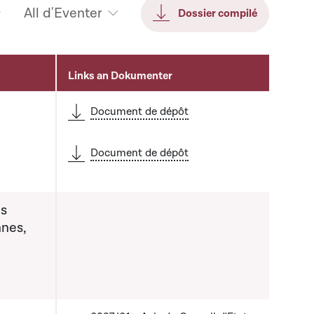
All d'Eventer
Dossier compilé
Links an Dokumenter
Document de dépôt
Document de dépôt
es
nnes,
a liste qui précède