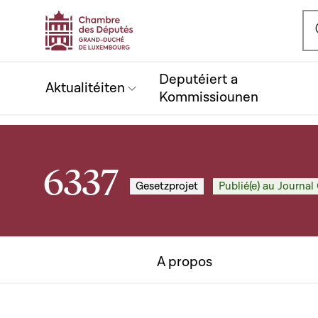
Ou
Deputéiert a
Aktualitéiten
Kommissiounen
6337
Gesetzprojet
Publié(e) au Journal 
A propos