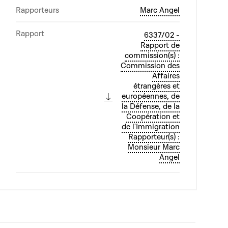
Rapporteurs
Marc Angel
Rapport
6337/02 -
Rapport de
commission(s) :
Commission des
Affaires
étrangères et
européennes, de
la Défense, de la
Coopération et
de l'Immigration
Rapporteur(s) :
Monsieur Marc
Angel