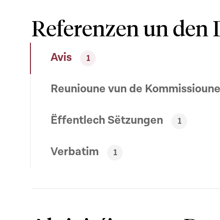
Referenzen un den 
Avis
1
Reunioune vun de Kommissioun
Ëffentlech Sëtzungen
1
Verbatim
1