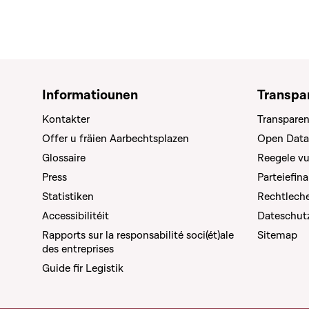
Informatiounen
Transpa
Kontakter
Transparen
Offer u fräien Aarbechtsplazen
Open Data
Glossaire
Reegele v
Press
Parteiefin
Statistiken
Rechtleche
Accessibilitéit
Dateschut
Rapports sur la responsabilité soci(ét)ale
Sitemap
des entreprises
Guide fir Legistik