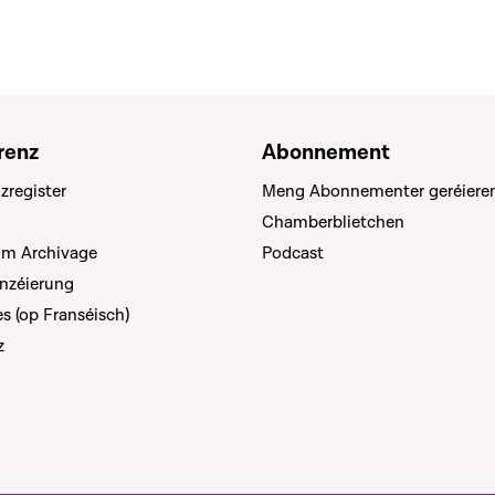
renz
Abonnement
zregister
Meng Abonnementer geréiere
Chamberblietchen
um Archivage
Podcast
anzéierung
s (op Franséisch)
z