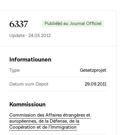
6337
Publié(e) au Journal Officiel
Update · 24.05.2012
Informatiounen
Type
Gesetzprojet
Datum vum Depot
29.09.2011
Kommissioun
Commission des Affaires étrangères et
européennes, de la Défense, de la
Coopération et de l'Immigration