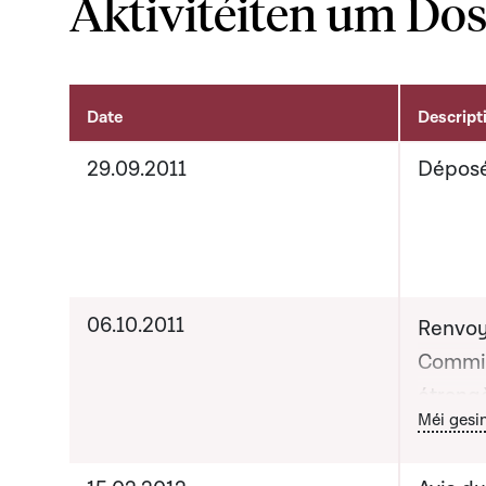
Aktivitéiten um Dos
Date
Descript
Aktivitéiten um Dossier
29.09.2011
Dépos
06.10.2011
Renvoy
Commis
étrang
Bou
Méi gesi
de la D
Coopér