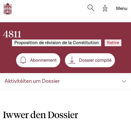
Options d'a
Menu
Open search moda
4811
Proposition de révision de la Constitution
Retire
Abonnement
Dossier compilé
Abonnement
Aktivitéiten um Dossier
Iwwer den Dossier