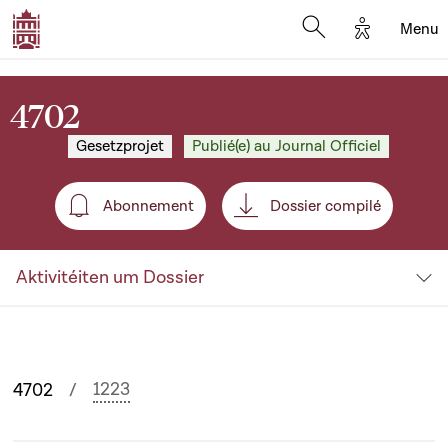
Options d'
Menu
Open search mod
4702
Gesetzprojet
Publié(e) au Journal Officiel
Abonnement
Dossier compilé
Abonnement
Aktivitéiten um Dossier
1223
4702