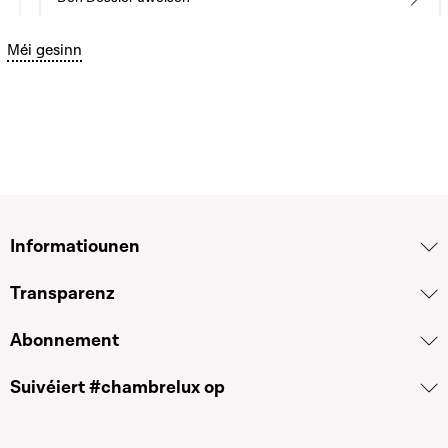
Bouton graphique servant à afficher ou cacher tous les élé
Méi gesinn
4286
Refusé(e)
Motioun
Augmentation du capital de la SNHBM S.A. afin de
permettre la mise en location d'un plus grand
nombre de logements
Sven Clement · 24.04.2024
Den Dossier uweisen
Informatiounen
Transparenz
4287
Refusé(e)
Motioun
Abonnement
Credit scoring et Centrale de crédit
Suivéiert #chambrelux op
Sven Clement · 24.04.2024
Den Dossier uweisen