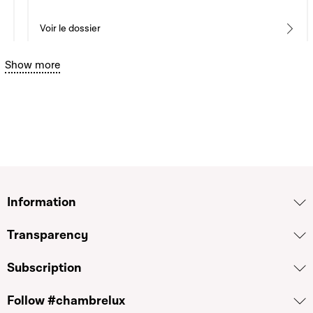
Voir le dossier
Bouton graphique servant à afficher ou cacher tous les élé
Show more
4286
Refusé(e)
Motion
Augmentation du capital de la SNHBM S.A. afin de
permettre la mise en location d'un plus grand
nombre de logements
Sven Clement · 24.04.2024
Voir le dossier
Information
Transparency
4287
Refusé(e)
Motion
Subscription
Credit scoring et Centrale de crédit
Follow #chambrelux
Sven Clement · 24.04.2024