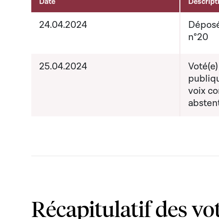
Date
Descript
Activités sur le dossier
24.04.2024
Déposé
n°20
25.04.2024
Voté(e)
publiq
voix co
absten
Récapitulatif des vo