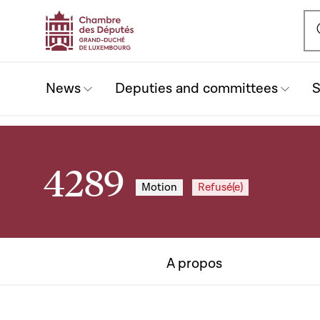
Ou
News
Deputies and committees
S
4289
Motion
Refusé(e)
A propos