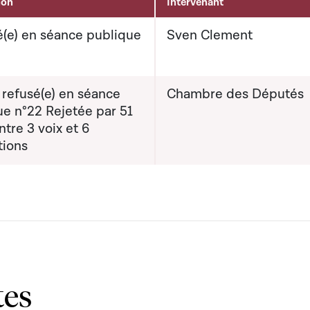
ion
Intervenant
(e) en séance publique
Sven Clement
 refusé(e) en séance
Chambre des Députés
ue n°22 Rejetée par 51
ntre 3 voix et 6
tions
tes