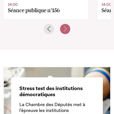
14:00
14:00
Séance publique n°156
Séanc
Previous slide
Next slide
Stress test des institutions
démocratiques
La Chambre des Députés met à
l’épreuve les institutions