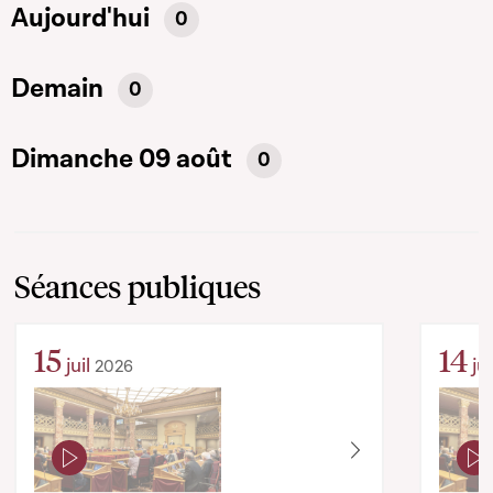
Aujourd'hui
0
Demain
0
Dimanche 09 août
0
Séances publiques
15
14
juil
jui
2026