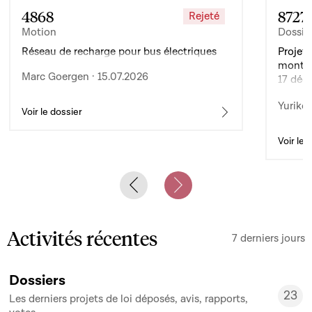
4868
8727
Rejeté
Motion
Dossie
Réseau de recharge pour bus électriques
Projet 
montan
Marc Goergen · 15.07.2026
17 déc
de l’ex
Yuriko 
d’auto
Voir le dossier
Voir le 
Previous slide
Next slide
Activités récentes
7 derniers jours
Dossiers
23
Les derniers projets de loi déposés, avis, rapports,
23