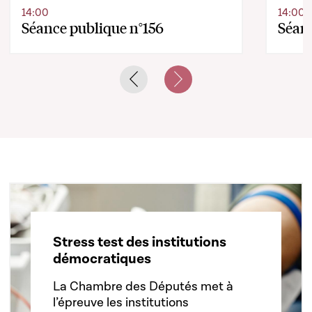
14:00
14:00
Séance publique n°156
Séanc
Previous slide
Next slide
Stress test des institutions
démocratiques
La Chambre des Députés met à
l’épreuve les institutions