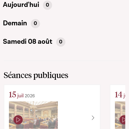
Aujourd'hui
0
Demain
0
Samedi 08 août
0
Séances publiques
15
14
juil
jui
2026