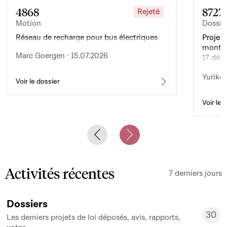
4868
8727
Rejeté
Motion
Dossie
Réseau de recharge pour bus électriques
Projet 
montan
Marc Goergen · 15.07.2026
17 déc
de l’ex
Yuriko 
d’auto
Voir le dossier
Voir le 
Previous slide
Next slide
Activités récentes
7 derniers jours
Dossiers
30
Les derniers projets de loi déposés, avis, rapports,
30