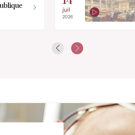
ublique
juil
2026
Previous slide
Next slide