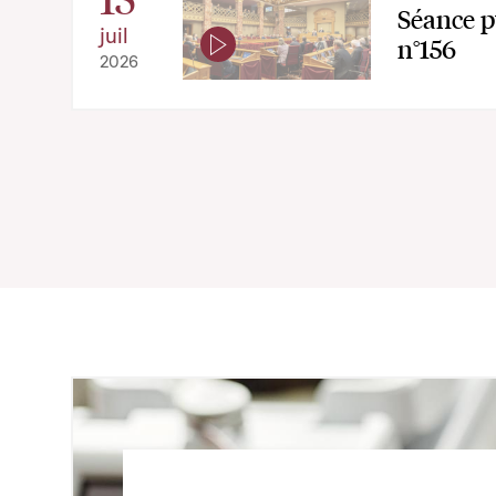
Séance p
juil
n°156
2026