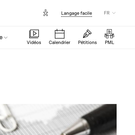
Options d'accessibilité
FR
Langage facile
e
Vidéos
Calendrier
Pétitions
PML