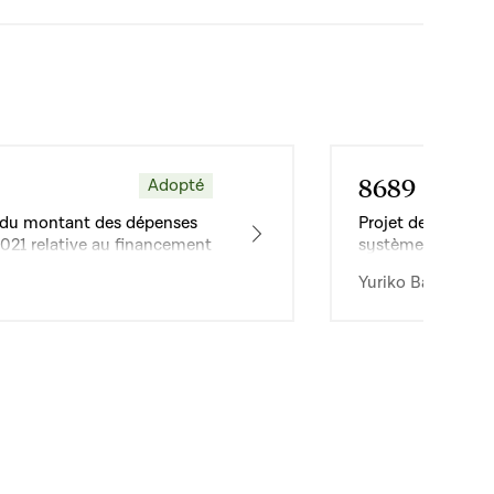
8689
Adopté
Dossier
ion du montant des dépenses
Projet de loi relat
2021 relative au financement
systèmes de trans
ics d’autobus
Yuriko Backes · 1