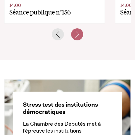
14:00
14:00
Séance publique n°156
Séanc
Previous slide
Next slide
Stress test des institutions
démocratiques
La Chambre des Députés met à
l’épreuve les institutions