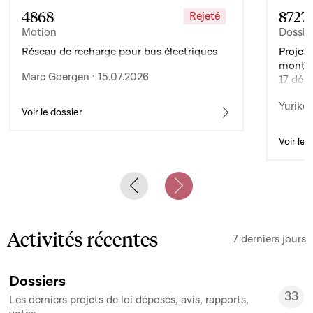
4868
8727
Rejeté
Motion
Dossie
Réseau de recharge pour bus électriques
Projet 
montan
Marc Goergen · 15.07.2026
17 déc
de l’ex
Yuriko 
d’auto
Voir le dossier
Voir le 
Previous slide
Next slide
Activités récentes
7 derniers jours
Dossiers
33
Les derniers projets de loi déposés, avis, rapports,
33