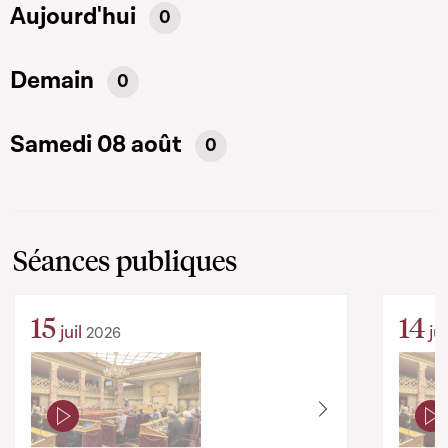
Aujourd'hui
0
Demain
0
Samedi 08 août
0
Séances publiques
15
14
juil
jui
2026