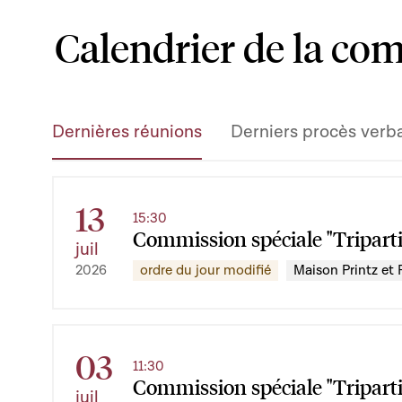
Calendrier de la co
Dernières réunions
Derniers procès verb
13
15:30
Commission spéciale "Triparti
juil
ordre du jour modifié
Maison Printz et R
2026
03
11:30
Commission spéciale "Triparti
juil