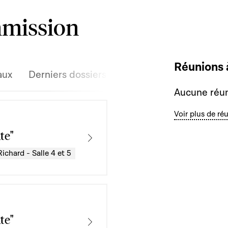
mmission
Réunions 
aux
Derniers dossiers discutés
Aucune réun
Voir plus de ré
te"
ichard - Salle 4 et 5
te"