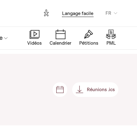
Options d'accessibilité
FR
Langage facile
e
Vidéos
Calendrier
Pétitions
PML
Réunions .ics
Séances et réunions
Réunions .ics