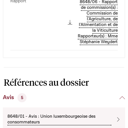
Rapport
8648/06 - Rapport
de commission(s) :
Commission de
l'Agriculture, de
l'Alimentation et de
la Viticulture
Rapporteur(s) : Mme
Stéphanie Weydert
Références au dossier
Avis
5
8648/01 - Avis : Union luxembourgeoise des
consommateurs