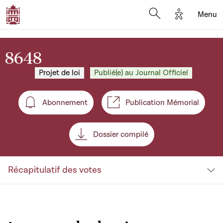
Options d'a
Menu
Open search moda
8648
Projet de loi
Publié(e) au Journal Officiel
Abonnement
Publication Mémorial
Abonnement
Dossier compilé
Récapitulatif des votes