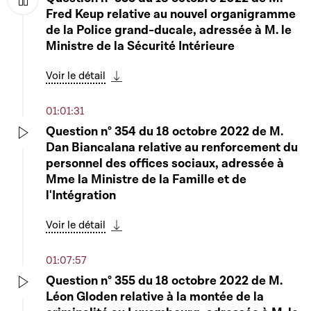
Fred Keup relative au nouvel organigramme
Voir le détail
Play
Télécharger cette séquence
de la Police grand-ducale, adressée à M. le
Ministre de la Sécurité Intérieure
02:42:30
Heure d'actualité de la sensibilité politique
Voir le détail
ADR au sujet de la charte de déontologie
Télécharger cette séquence
Play
pour les structures culturelles
01:01:31
Question n° 354 du 18 octobre 2022 de M.
Voir le détail
Télécharger cette séquence
Dan Biancalana relative au renforcement du
Play
personnel des offices sociaux, adressée à
02:52:51
Mme la Ministre de la Famille et de
Dépôt d'une proposition de loi par M.
l'Intégration
Fernand Kartheiser
Play
Fernand Kartheiser
Voir le détail
Télécharger cette séquence
Voir le détail
01:07:57
Télécharger cette séquence
Question n° 355 du 18 octobre 2022 de M.
02:54:15
Léon Gloden relative à la montée de la
Heure d'actualité de la sensibilité politique
Play