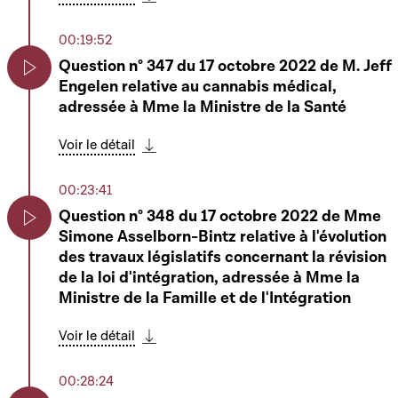
Télécharger cette séquence
l'Administration de l'enregistrement et des
domaines ; - la loi modifiée du 27 novembre
00:19:52
1933 concernant le recouvrement des
Question n° 347 du 17 octobre 2022 de M. Jeff
contributions directes et des cotisations
Engelen relative au cannabis médical,
d'assurance sociale ; 5° la loi modifiée du 25
Play
adressée à Mme la Ministre de la Santé
mars 2020 instituant un système
électronique central de recherche de
Voir le détail
données concernant des comptes de
Télécharger cette séquence
paiement et des comptes bancaires
00:23:41
identifiés par un numéro IBAN et des coffres-
Question n° 348 du 17 octobre 2022 de Mme
forts
Simone Asselborn-Bintz relative à l'évolution
Play
des travaux législatifs concernant la révision
Voir le détail
Télécharger cette séquence
de la loi d'intégration, adressée à Mme la
Ministre de la Famille et de l'Intégration
02:41:25
8027 - Projet de loi modifiant la loi modifiée
Voir le détail
du 6 juin 2019 relative à la gestion, à l'accès,
Télécharger cette séquence
Play
à l'utilisation de l'infrastructure ferroviaire et
00:28:24
à la régulation du marché ferroviaire (suite)