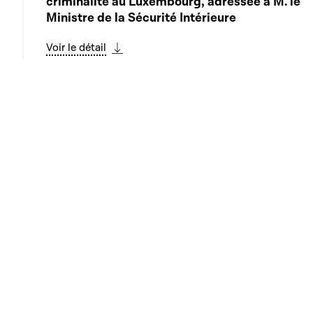
criminalité au Luxembourg, adressée à M. le
ADR au sujet de la charte de déontologie
Ministre de la Sécurité Intérieure
Play
pour les structures culturelles (suite)
Voir le détail
Voir le détail
Télécharger cette séquence
Télécharger cette séquence
03:37:04
Clôture de la séance publique
Play
Télécharger cette séquence
Informatiounen