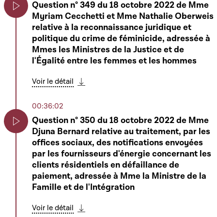
Question n° 349 du 18 octobre 2022 de Mme
Myriam Cecchetti et Mme Nathalie Oberweis
Voir le détail
Play
Télécharger cette séquence
relative à la reconnaissance juridique et
politique du crime de féminicide, adressée à
02:41:43
Mmes les Ministres de la Justice et de
6539B - Projet de loi portant création de la
l'Égalité entre les femmes et les hommes
procédure de dissolution administrative sans
Play
liquidation et modifiant : 1° le Code de
Voir le détail
commerce ; 2° le Nouveau Code de
Télécharger cette séquence
procédure civile ; 3° la loi modifiée du 19
00:36:02
décembre 2002 concernant le registre de
Question n° 350 du 18 octobre 2022 de Mme
commerce et des sociétés ainsi que la
Djuna Bernard relative au traitement, par les
comptabilité et les comptes annuels des
Play
offices sociaux, des notifications envoyées
entreprises ; 4° la loi modifiée du 19
par les fournisseurs d'énergie concernant les
décembre 2008 ayant pour objet la
clients résidentiels en défaillance de
coopération interadministrative et judiciaire
paiement, adressée à Mme la Ministre de la
et le renforcement des moyens de
Famille et de l'Intégration
l'Administration des contributions directes,
de l'Administration de l'enregistrement et
Voir le détail
des domaines et de l'Administration des
Télécharger cette séquence