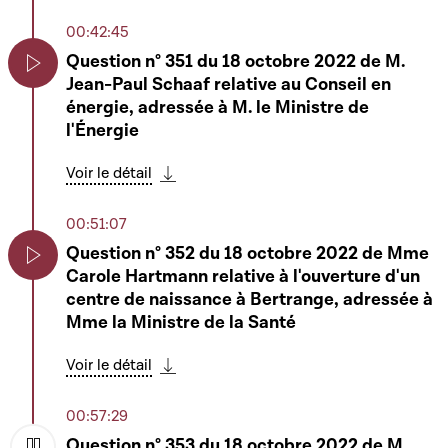
douanes et accises et portant modification
00:42:45
de - la loi modifiée du 12 février 1979
concernant la taxe sur la valeur ajoutée ; - la
Question n° 351 du 18 octobre 2022 de M.
loi générale des impôts (« Abgabenordnung
Jean-Paul Schaaf relative au Conseil en
Play
») ; - la loi modifiée du 17 avril 1964 portant
énergie, adressée à M. le Ministre de
réorganisation de l'Administration des
l'Énergie
contributions directes ; - la loi modifiée du
20 mars 1970 portant réorganisation de
Voir le détail
Télécharger cette séquence
l'Administration de l'enregistrement et des
domaines ; - la loi modifiée du 27 novembre
00:51:07
1933 concernant le recouvrement des
Question n° 352 du 18 octobre 2022 de Mme
contributions directes et des cotisations
Carole Hartmann relative à l'ouverture d'un
d'assurance sociale ; 5° la loi modifiée du 25
Play
centre de naissance à Bertrange, adressée à
mars 2020 instituant un système
Mme la Ministre de la Santé
électronique central de recherche de
données concernant des comptes de
Voir le détail
paiement et des comptes bancaires
Télécharger cette séquence
identifiés par un numéro IBAN et des coffres-
00:57:29
forts (suite)
Question n° 353 du 18 octobre 2022 de M.