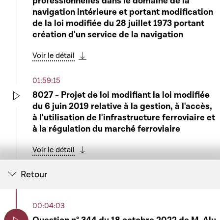
professionnelles dans le domaine de la
navigation intérieure et portant modification
de la loi modifiée du 28 juillet 1973 portant
création d'un service de la navigation
Voir le détail
Télécharger cette séquence
01:59:15
8027 - Projet de loi modifiant la loi modifiée
du 6 juin 2019 relative à la gestion, à l'accès,
Play
à l'utilisation de l'infrastructure ferroviaire et
à la régulation du marché ferroviaire
Voir le détail
Télécharger cette séquence
Retour
02:09:46
6539B - Projet de loi portant création de la
procédure de dissolution administrative sans
00:04:03
Play
liquidation et modifiant : 1° le Code de