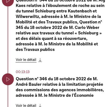
Question n° 344 du 18 octobre 2022 de M. Aly
commerce ; 2° le Nouveau Code de
Kaes relative à l'éboulement de roche au sein
procédure civile ; 3° la loi modifiée du 19
Play
du tunnel Schieburg entre Kautenbach et
décembre 2002 concernant le registre de
Wilwerwiltz, adressée à M. le Ministre de la
commerce et des sociétés ainsi que la
Mobilité et des Travaux publics, Question n°
comptabilité et les comptes annuels des
345 du 18 octobre 2022 de M. Carlo Weber
entreprises ; 4° la loi modifiée du 19
relative aux travaux du tunnel « Schieburg »
décembre 2008 ayant pour objet la
et des délais quant à sa réouverture,
coopération interadministrative et judiciaire
adressée à M. le Ministre de la Mobilité et
et le renforcement des moyens de
des Travaux publics
l'Administration des contributions directes,
de l'Administration de l'enregistrement et
Voir le détail
des domaines et de l'Administration des
Télécharger cette séquence
douanes et accises et portant modification
00:13:13
de - la loi modifiée du 12 février 1979
concernant la taxe sur la valeur ajoutée ; - la
Question n° 346 du 18 octobre 2022 de M.
loi générale des impôts (« Abgabenordnung
André Bauler relative à la limitation projetée
Play
») ; - la loi modifiée du 17 avril 1964 portant
des commissions des agences immobilières,
réorganisation de l'Administration des
adressée à M. le Ministre de l'Économie
contributions directes ; - la loi modifiée du
20 mars 1970 portant réorganisation de
Voir le détail