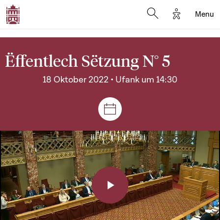
Options d'a
Menu
Open search moda
Ëffentlech Sëtzung N° 5
18 Oktober 2022 • Ufank um 14:30
Sëtzungen a Reuniounen
Play
Video