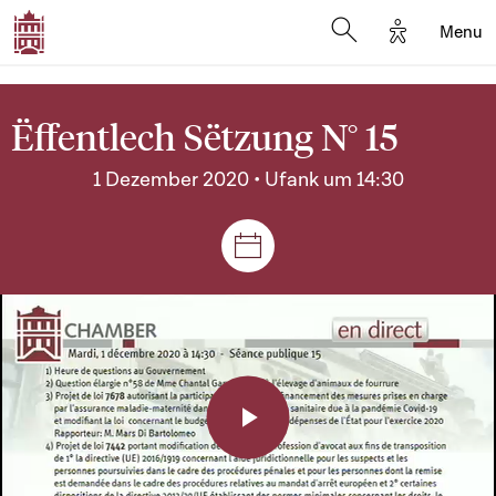
Options d'a
Menu
Open search moda
Ëffentlech Sëtzung N° 15
1 Dezember 2020 • Ufank um 14:30
Sëtzungen a Reuniounen
Play
Video