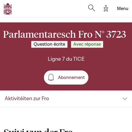
Options d'a
Menu
Open search moda
Parlamentaresch Fro N° 3723
Question écrite
Avec réponse
Ligne 7 du TICE
Abonnement
Abonnement
Aktivitéiten zur Fro