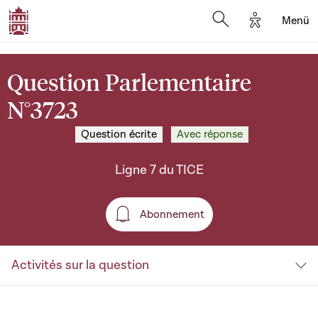
Options d'a
Menü
Open search moda
Question Parlementaire
N°3723
Question écrite
Avec réponse
Ligne 7 du TICE
Abonnement
Abonnement
Activités sur la question