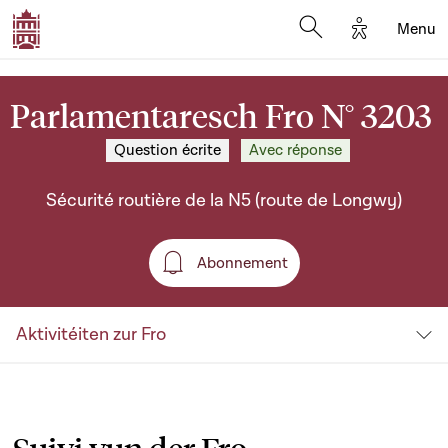
Options d'a
Menu
Open search moda
Parlamentaresch Fro N° 3203
Question écrite
Avec réponse
Sécurité routière de la N5 (route de Longwy)
Abonnement
Abonnement
Aktivitéiten zur Fro