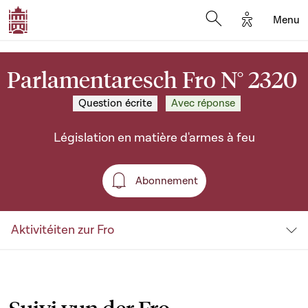
Options d'a
Menu
Open search moda
Parlamentaresch Fro N° 2320
Question écrite
Avec réponse
Législation en matière d'armes à feu
Abonnement
Abonnement
Aktivitéiten zur Fro