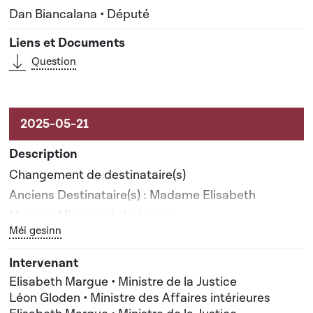
Dan Biancalana • Député
Question
Changement de destinataire(s)
Anciens Destinataire(s) : Madame Elisabeth
Margue, Ministre de la Justice
Bouton graphique servant à afficher ou cacher tous les él
Méi gesinn
Nouveau(x) destinataire(s) : Madame Elisabeth
Margue, Ministre de la Justice; Monsieur Léon
Gloden, Ministre des Affaires intérieures
Elisabeth Margue • Ministre de la Justice
Léon Gloden • Ministre des Affaires intérieures