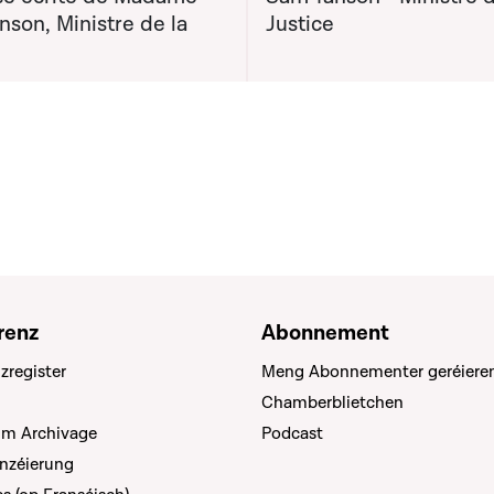
son, Ministre de la
Justice
renz
Abonnement
zregister
Meng Abonnementer geréiere
Chamberblietchen
um Archivage
Podcast
anzéierung