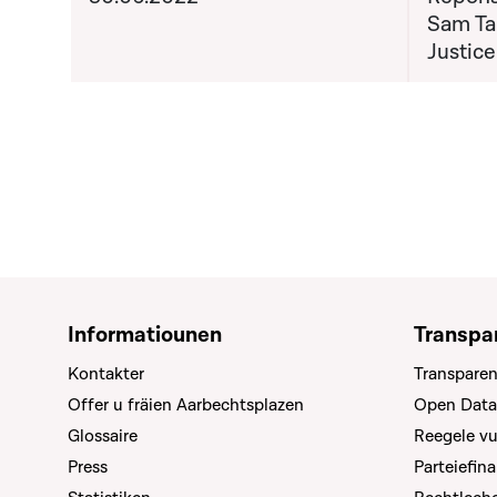
Sam Tan
Justice
Informatiounen
Transpa
Kontakter
Transparen
Offer u fräien Aarbechtsplazen
Open Data
Glossaire
Reegele v
Press
Parteiefin