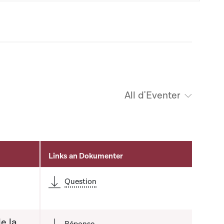
All d'Eventer
Links an Dokumenter
Question
e la