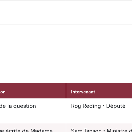
ion
Intervenant
de la question
Roy Reding • Député
e écrite de Madame
Sam Tanson • Ministre d