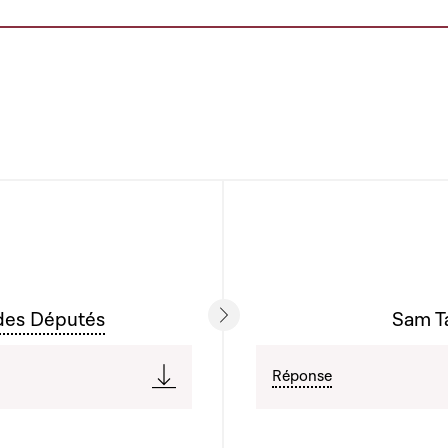
des Députés
Sam Ta
Réponse